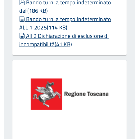
pdf
Bando turni a tempo indeterminato
def
(
186 KB
)
document
Bando turni a tempo indeterminato
ALL 1 2025
(
114 KB
)
document
All 2 Dichiarazione di esclusione di
incompatibilità
(
41 KB
)