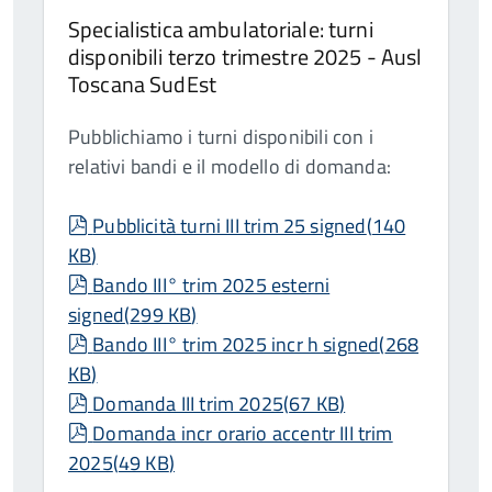
Specialistica ambulatoriale: turni
disponibili terzo trimestre 2025 - Ausl
Toscana SudEst
Pubblichiamo i turni disponibili con i
relativi bandi e il modello di domanda:
pdf
Pubblicità turni III trim 25 signed
(
140
KB
)
pdf
Bando III° trim 2025 esterni
signed
(
299 KB
)
pdf
Bando III° trim 2025 incr h signed
(
268
KB
)
pdf
Domanda III trim 2025
(
67 KB
)
pdf
Domanda incr orario accentr III trim
2025
(
49 KB
)