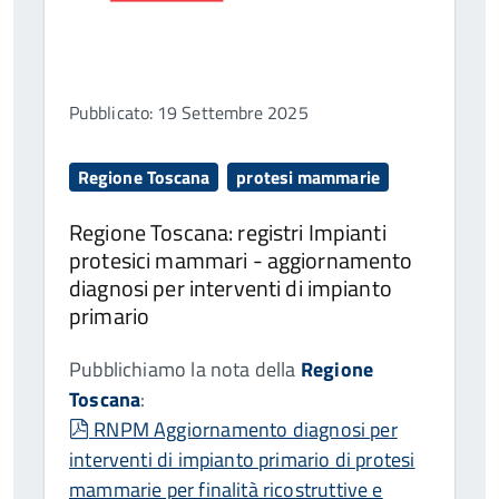
Pubblicato: 19 Settembre 2025
Regione Toscana
protesi mammarie
Regione Toscana: registri Impianti
protesici mammari - aggiornamento
diagnosi per interventi di impianto
primario
Pubblichiamo la nota della
Regione
Toscana
:
pdf
RNPM Aggiornamento diagnosi per
interventi di impianto primario di protesi
mammarie per finalità ricostruttive e