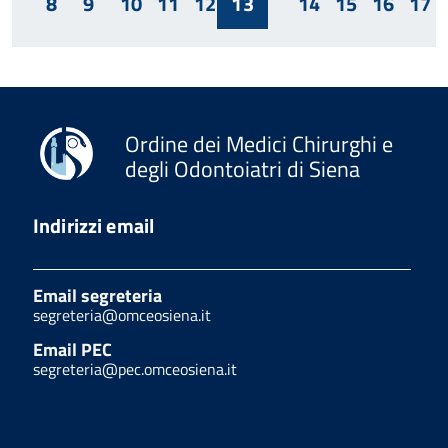
8
9
10
11
12
13
14
15
16
17
Ordine dei Medici Chirurghi e
degli Odontoiatri di Siena
Indirizzi email
Email segreteria
segreteria@omceosiena.it
Email PEC
segreteria@pec.omceosiena.it