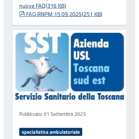
nuove FAQ
(
316 KB
)
pdf
FAQ RNPM 15 09 2025
(
251 KB
)
Pubblicato: 01 Settembre 2025
specialistica ambulatoriale