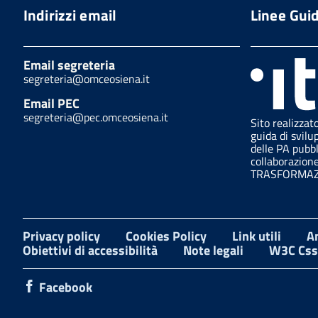
Indirizzi email
Linee Gui
Email segreteria
segreteria@omceosiena.it
Email PEC
segreteria@pec.omceosiena.it
Sito realizzat
guida di svilu
delle PA pubb
collaborazion
TRASFORMAZI
Privacy policy
Cookies Policy
Link utili
A
Obiettivi di accessibilità
Note legali
W3C Css
Facebook