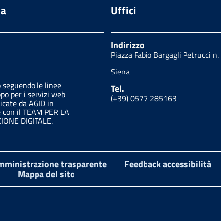
da
Uffici
Indirizzo
Piazza Fabio Bargagli Petrucci n.
Siena
o seguendo le linee
Tel.
ppo per i servizi web
(+39) 0577 285163
licate da AGID in
e con il TEAM PER LA
ONE DIGITALE.
mministrazione trasparente
Feedback accessibilità
Mappa del sito