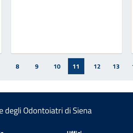
7
8
9
10
11
12
13
e degli Odontoiatri di Siena
da
Uffici