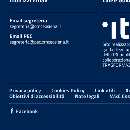
Email segreteria
segreteria@omceosiena.it
Email PEC
segreteria@pec.omceosiena.it
Sito realizzat
guida di svilu
delle PA pubb
collaborazion
TRASFORMAZI
Privacy policy
Cookies Policy
Link utili
A
Obiettivi di accessibilità
Note legali
W3C Css
Facebook