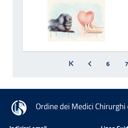
Inizio
Prec
6
Ordine dei Medici Chirurghi 
Indirizzi email
Linee Gui