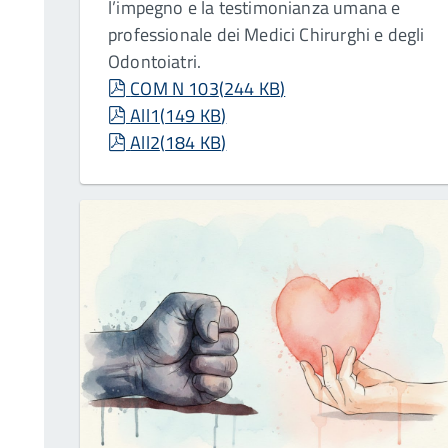
l’impegno e la testimonianza umana e
professionale dei Medici Chirurghi e degli
Odontoiatri.
pdf
COM N 103
(
244 KB
)
pdf
All1
(
149 KB
)
pdf
All2
(
184 KB
)