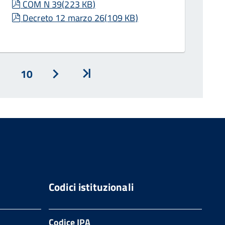
pdf
COM N 39
(
223 KB
)
pdf
Decreto 12 marzo 26
(
109 KB
)
10
Avanti
Inizio
Codici istituzionali
Codice IPA