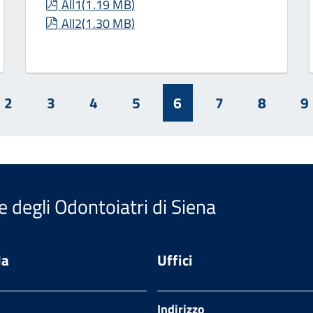
pdf
All1
(
1.19 MB
)
pdf
All2
(
1.30 MB
)
2
3
4
5
6
7
8
9
e degli Odontoiatri di Siena
da
Uffici
Indirizzo