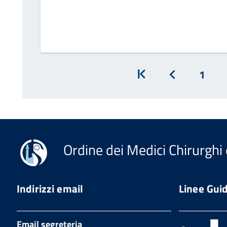
1
Inizio
Prec
Ordine dei Medici Chirurghi 
Indirizzi email
Linee Gui
Email segreteria