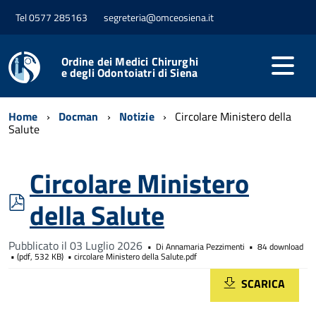
Tel 0577 285163
segreteria@omceosiena.it
Ordine dei Medici Chirurghi
e degli Odontoiatri di Siena
Home
Docman
Notizie
Circolare Ministero della
Salute
Circolare Ministero
pdf
della Salute
Pubblicato il 03 Luglio 2026
Di
Annamaria Pezzimenti
84 download
(
pdf,
532 KB
)
circolare Ministero della Salute.pdf
SCARICA