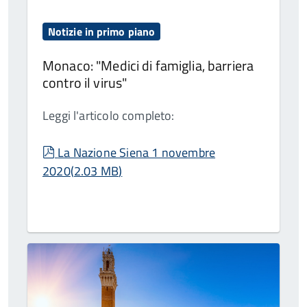
Notizie in primo piano
Monaco: "Medici di famiglia, barriera
contro il virus"
Leggi l'articolo completo:
pdf
La Nazione Siena 1 novembre
2020
(
2.03 MB
)