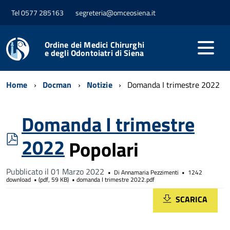
Tel 0577 285163
segreteria@omceosiena.it
Ordine dei Medici Chirurghi
e degli Odontoiatri di Siena
Home
Docman
Notizie
Domanda I trimestre 2022
Domanda I trimestre
pdf
2022
Popolari
Pubblicato il 01 Marzo 2022
Di
Annamaria Pezzimenti
1242
download
(
pdf,
59 KB
)
domanda I trimestre 2022.pdf
SCARICA