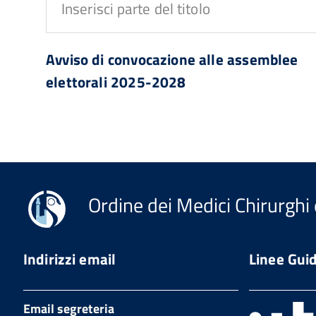
Inserisci
parte
Avviso di convocazione alle assemblee
del
elettorali 2025-2028
titolo
Ordine dei Medici Chirurghi 
Indirizzi email
Linee Gui
Email segreteria