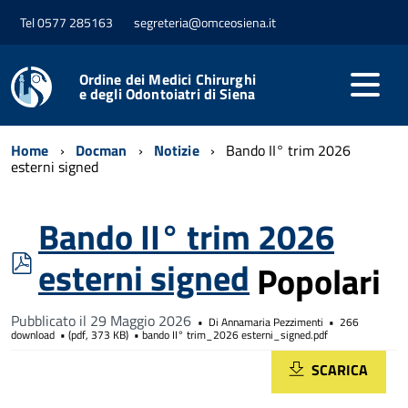
Tel 0577 285163
segreteria@omceosiena.it
Ordine dei Medici Chirurghi
e degli Odontoiatri di Siena
Home
Docman
Notizie
Bando II° trim 2026
esterni signed
Bando II° trim 2026
pdf
esterni signed
Popolari
Pubblicato il 29 Maggio 2026
Di
Annamaria Pezzimenti
266
download
(
pdf,
373 KB
)
bando II° trim_2026 esterni_signed.pdf
SCARICA