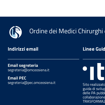
Ordine dei Medici Chirurghi 
Indirizzi email
Linee Gui
Email segreteria
segreteria@omceosiena.it
Email PEC
segreteria@pec.omceosiena.it
Sito realizzat
guida di svilu
delle PA pubb
collaborazion
TRASFORMAZI