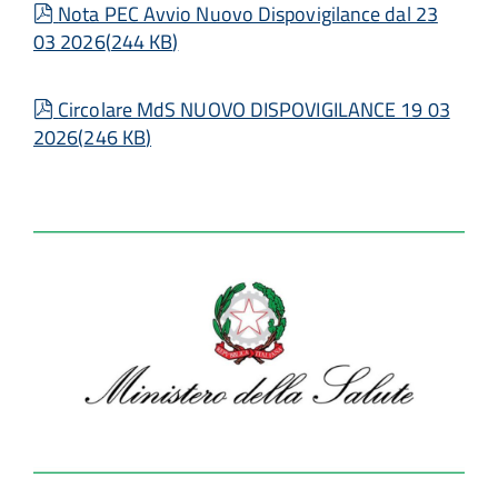
pdf
Nota PEC Avvio Nuovo Dispovigilance dal 23
03 2026
(
244 KB
)
pdf
Circolare MdS NUOVO DISPOVIGILANCE 19 03
2026
(
246 KB
)