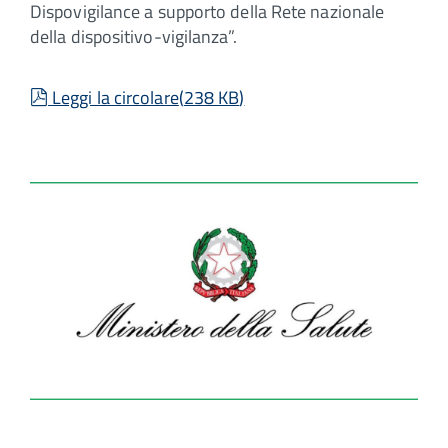
Dispovigilance a supporto della Rete nazionale
della dispositivo-vigilanza”.
pdf
Leggi la circolare
(
238 KB
)