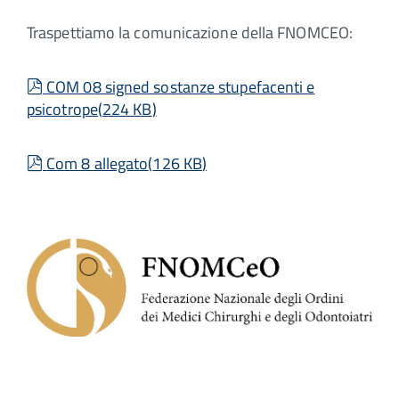
Traspettiamo la comunicazione della FNOMCEO:
pdf
COM 08 signed sostanze stupefacenti e
psicotrope
(
224 KB
)
pdf
Com 8 allegato
(
126 KB
)