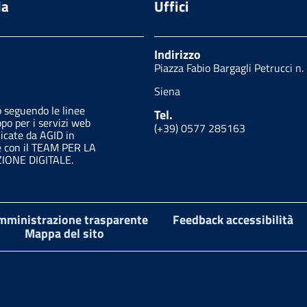
da
Uffici
Indirizzo
Piazza Fabio Bargagli Petrucci n.
Siena
o seguendo le linee
Tel.
ppo per i servizi web
(+39) 0577 285163
licate da AGID in
e con il TEAM PER LA
ONE DIGITALE.
mministrazione trasparente
Feedback accessibilità
Mappa del sito