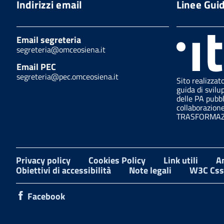
Indirizzi email
Linee Gui
Email segreteria
segreteria@omceosiena.it
Email PEC
segreteria@pec.omceosiena.it
Sito realizzat
guida di svilu
delle PA pubb
collaborazion
TRASFORMAZI
Privacy policy
Cookies Policy
Link utili
A
Obiettivi di accessibilità
Note legali
W3C Css
Facebook