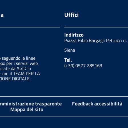
da
Uffici
Indirizzo
Piazza Fabio Bargagli Petrucci n.
Siena
o seguendo le linee
Tel.
ppo per i servizi web
(+39) 0577 285163
licate da AGID in
e con il TEAM PER LA
ONE DIGITALE.
mministrazione trasparente
Feedback accessibilità
Mappa del sito