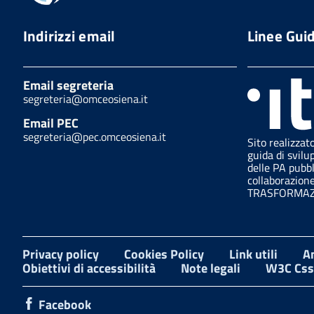
Indirizzi email
Linee Gui
Email segreteria
segreteria@omceosiena.it
Email PEC
segreteria@pec.omceosiena.it
Sito realizzat
guida di svilu
delle PA pubb
collaborazion
TRASFORMAZI
Privacy policy
Cookies Policy
Link utili
A
Obiettivi di accessibilità
Note legali
W3C Css
Facebook