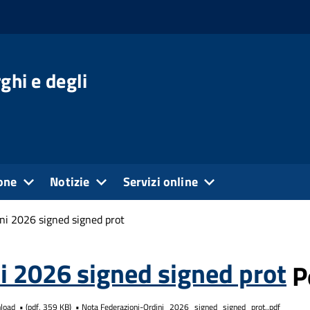
ghi e degli
one
Notizie
Servizi online
ni 2026 signed signed prot
i 2026 signed signed prot
P
load
(
pdf,
359 KB
)
Nota Federazioni-Ordini_2026_signed_signed_prot..pdf