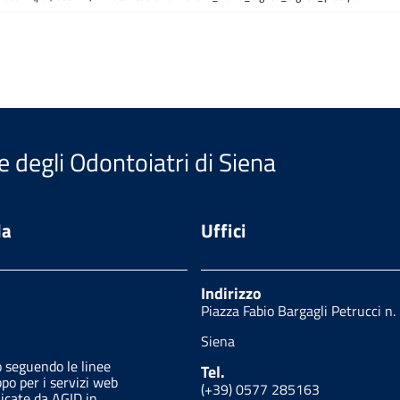
e degli Odontoiatri di Siena
da
Uffici
Indirizzo
Piazza Fabio Bargagli Petrucci n.
Siena
o seguendo le linee
Tel.
ppo per i servizi web
(+39) 0577 285163
licate da AGID in