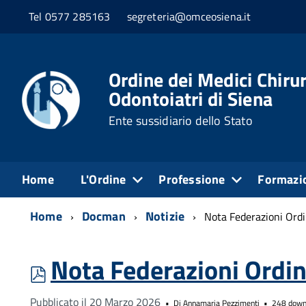
Tel 0577 285163
segreteria@omceosiena.it
Ordine dei Medici Chirur
Odontoiatri di Siena
Ente sussidiario dello Stato
Home
L'Ordine
Professione
Formazi
Home
Docman
Notizie
Nota Federazioni Ordi
Nota Federazioni Ordin
pdf
Pubblicato il 20 Marzo 2026
Di
Annamaria Pezzimenti
248 down