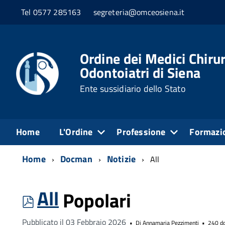
Tel 0577 285163
segreteria@omceosiena.it
Ordine dei Medici Chirur
Odontoiatri di Siena
Ente sussidiario dello Stato
Home
L'Ordine
Professione
Formazi
Home
Docman
Notizie
All
All
pdf
Popolari
Pubblicato il 03 Febbraio 2026
Di
Annamaria Pezzimenti
240 d