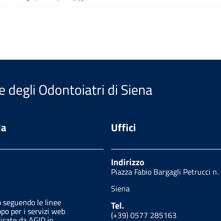
e degli Odontoiatri di Siena
da
Uffici
Indirizzo
Piazza Fabio Bargagli Petrucci n.
Siena
o seguendo le linee
Tel.
ppo per i servizi web
(+39) 0577 285163
licate da AGID in