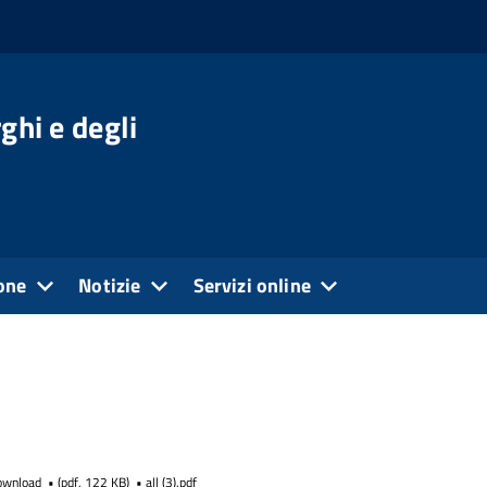
ghi e degli
one
Notizie
Servizi online
ownload
(
pdf,
122 KB
)
all (3).pdf