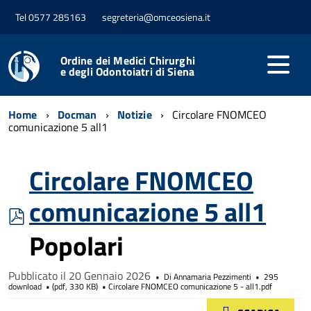
Tel 0577 285163
segreteria@omceosiena.it
Ordine dei Medici Chirurghi
e degli Odontoiatri di Siena
Home
Docman
Notizie
Circolare FNOMCEO
comunicazione 5 all1
Circolare FNOMCEO
comunicazione 5 all1
pdf
Popolari
Pubblicato il 20 Gennaio 2026
Di
Annamaria Pezzimenti
295
download
(
pdf,
330 KB
)
Circolare FNOMCEO comunicazione 5 - all1.pdf