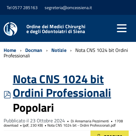
Tel 0577 285163
segreteria@omceosiena.it
Ordine dei Medici Chirurghi
e degli Odontoiatri di Siena
Home
Docman
Notizie
Nota CNS 1024 bit Ordini
Professionali
Nota CNS 1024 bit
Ordini Professionali
pdf
Popolari
Pubblicato il 23 Ottobre 2024
Di
Annamaria Pezzimenti
1708
download
(
pdf,
230 KB
)
Nota CNS 1024 bit - Ordini Professionali.pdf