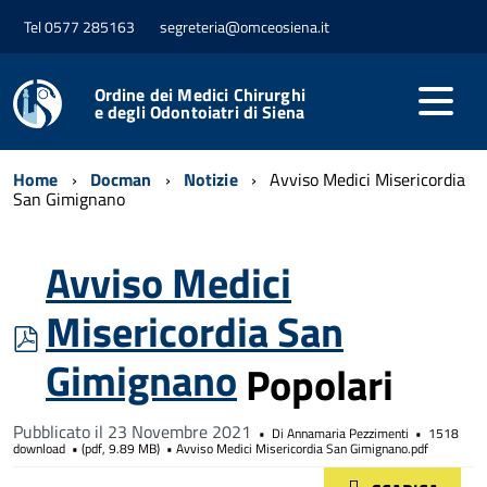
Tel 0577 285163
segreteria@omceosiena.it
Ordine dei Medici Chirurghi
e degli Odontoiatri di Siena
Home
Docman
Notizie
Avviso Medici Misericordia
San Gimignano
Avviso Medici
Misericordia San
pdf
Gimignano
Popolari
Pubblicato il 23 Novembre 2021
Di
Annamaria Pezzimenti
1518
download
(
pdf,
9.89 MB
)
Avviso Medici Misericordia San Gimignano.pdf