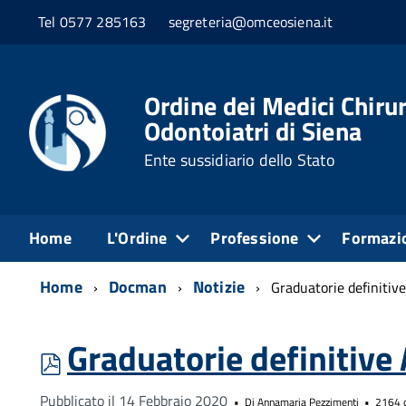
Tel 0577 285163
segreteria@omceosiena.it
Ordine dei Medici Chirur
Odontoiatri di Siena
Ente sussidiario dello Stato
Home
L'Ordine
Professione
Formazi
Home
Docman
Notizie
Graduatorie definitiv
Graduatorie definitive
pdf
Pubblicato il 14 Febbraio 2020
Di
Annamaria Pezzimenti
2164 