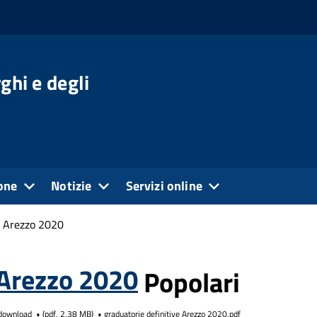
ghi e degli
one
Notizie
Servizi online
e Arezzo 2020
 Arezzo 2020
Popolari
download
(
pdf,
2.38 MB
)
graduatorie definitive Arezzo 2020.pdf