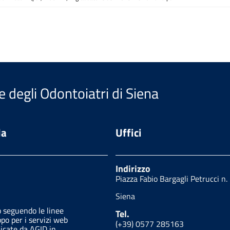
e degli Odontoiatri di Siena
da
Uffici
Indirizzo
Piazza Fabio Bargagli Petrucci n.
Siena
o seguendo le linee
Tel.
ppo per i servizi web
(+39) 0577 285163
licate da AGID in